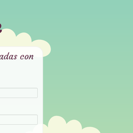
e
nadas con