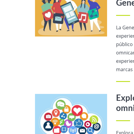
Gene
La Gene
experie
público
omnican
experie
marcas s
Expl
omni
Explora