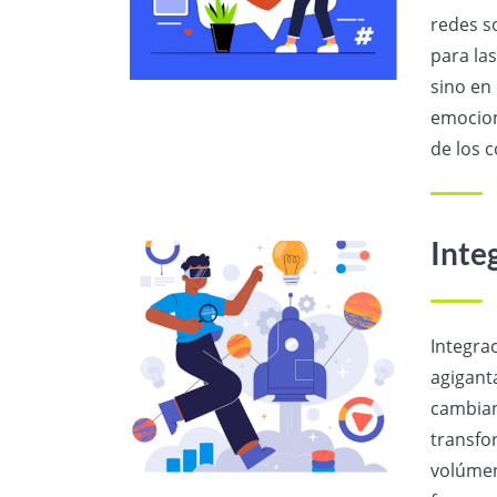
redes s
para la
sino en
emocion
de los c
Inte
Integra
agigant
cambiant
transfo
volúmen