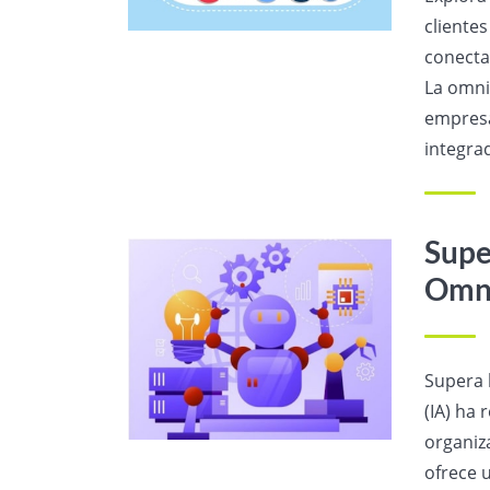
cliente
conecta
La omni
empresa
integrad
Supe
Omni
Supera l
(IA) ha
organiz
ofrece 