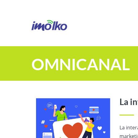
OMNICANAL
La i
La inter
marketi