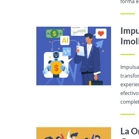
forma e
Impu
Imol
Impulsa 
transfo
experie
efectiv
complet
La O