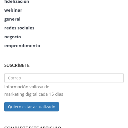
fidelizacion
webinar
general
redes sociales
negocio
emprendimento
SUSCRÍBETE
Información valiosa de
marketing digital cada 15 días
Quiero estar actualizado
COMPARTE ESTE ARTÍCULO