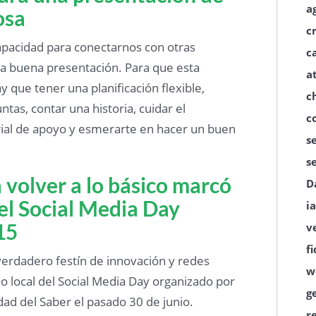
a
osa
c
pacidad para conectarnos con otras
c
a buena presentación. Para que esta
a
y que tener una planificación flexible,
c
as, contar una historia, cuidar el
c
ial de apoyo y esmerarte en hacer un buen
s
s
 volver a lo básico marcó
D
 el Social Media Day
ia
15
v
f
erdadero festín de innovación y redes
w
ulo local del Social Media Day organizado por
g
ad del Saber el pasado 30 de junio.
r