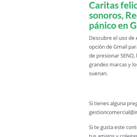
Caritas feli
sonoros, Re
pánico en G
Descubre el uso de 
opción de Gmail par
de presionar SEND, l
grandes marcas y lo
suenan.
Si tienes alguna pre
gestioncomercial@i
Si te gusta este co
tus amigos y colegas