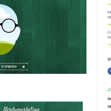
M
d
C
tu
S
¿
A
I