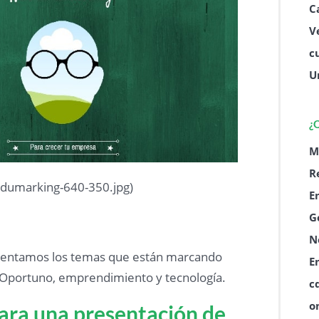
C
V
c
U
¿
M
R
rdumarking-640-350.jpg)
E
G
N
sentamos los temas que están marcando
E
Oportuno, emprendimiento y tecnología.
c
o
para una presentación de