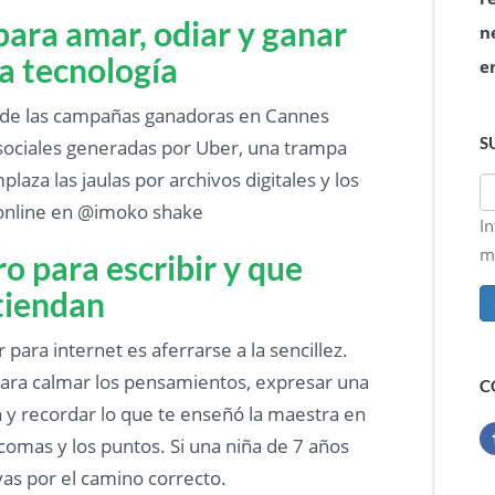
para amar, odiar y ganar
n
la tecnología
e
de las campañas ganadoras en Cannes
S
 sociales generadas por Uber, una trampa
laza las jaulas por archivos digitales y los
 online en @imoko shake
I
ma
o para escribir y que
tiendan
r para internet es aferrarse a la sencillez.
ara calmar los pensamientos, expresar una
C
n y recordar lo que te enseñó la maestra en
 comas y los puntos. Si una niña de 7 años
as por el camino correcto.