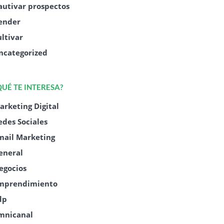
autivar prospectos
ender
ultivar
ncategorized
QUÉ TE INTERESA?
arketing Digital
edes Sociales
mail Marketing
eneral
egocios
mprendimiento
dp
mnicanal