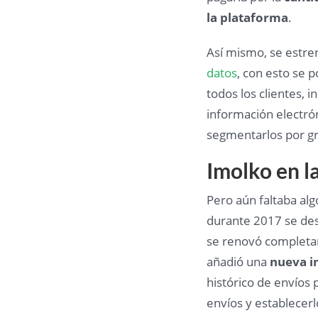
la plataforma
.
Así mismo, se estre
datos
, con esto se 
todos los clientes, 
información electró
segmentarlos por g
Imolko en l
Pero aún faltaba al
durante 2017 se desa
se renovó completa
añadió una
nueva i
histórico de envíos p
envíos y establecerl