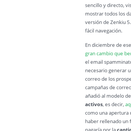
sencillo y directo, v
mostrar todos los da
versión de Zenkiu 5.
fácil navegación.
En diciembre de ese
gran cambio que ben
el email spamminato
necesario generar u
correo de los prosp
campañas de correo
añadió al modelo de
activos
, es decir,
aq
como una apertura d
haber rellenado un f
pagaría por la
canti