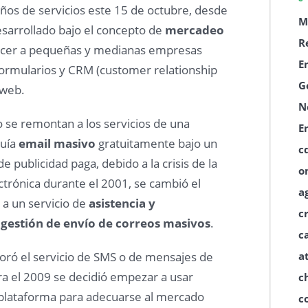
ños de servicios este 15 de octubre, desde
M
esarrollado bajo el concepto de
mercadeo
R
ecer a pequeñas y medianas empresas
E
formularios y CRM (customer relationship
G
 web.
N
o se remontan a los servicios de una
E
buía
email masivo
gratuitamente bajo un
c
 publicidad paga, debido a la crisis de la
o
ctrónica durante el 2001, se cambió el
a
a un servicio de
asistencia y
c
 gestión de envío de correos masivos
.
c
a
poró el servicio de SMS o de mensajes de
ra el 2009 se decidió empezar a usar
c
a plataforma para adecuarse al mercado
c