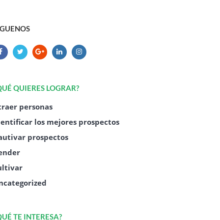
ÍGUENOS
QUÉ QUIERES LOGRAR?
traer personas
dentificar los mejores prospectos
autivar prospectos
ender
ultivar
ncategorized
QUÉ TE INTERESA?