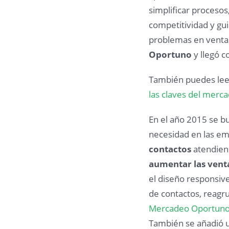
simplificar procesos
competitividad y gui
problemas en ventas 
Oportuno
y llegó c
También puedes lee
las claves del merc
En el año 2015 se bu
necesidad en las e
contactos
atendiend
aumentar las vent
el diseño responsive
de contactos, reagr
Mercadeo Oportun
También se añadió u