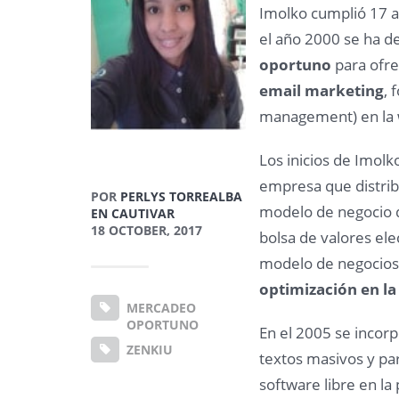
Imolko cumplió 17 a
el año 2000 se ha d
oportuno
para ofr
email marketing
, 
management) en la
Los inicios de Imolk
empresa que distri
POR
PERLYS TORREALBA
modelo de negocio de
EN CAUTIVAR
18 OCTOBER, 2017
bolsa de valores ele
modelo de negocios 
optimización en la
MERCADEO
OPORTUNO
En el 2005 se incor
ZENKIU
textos masivos y pa
software libre en l