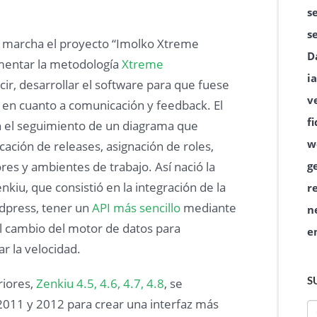
s
s
 marcha el proyecto “Imolko Xtreme
D
mentar la metodología
Xtreme
ia
ecir, desarrollar el software para que fuese
v
 en cuanto a comunicación y feedback. El
f
n el seguimiento de un diagrama que
w
icación de releases, asignación de roles,
g
es y ambientes de trabajo. Así nació la
nkiu, que consistió en la integración de la
r
dpress, tener un
API más sencillo
mediante
n
el cambio del motor de datos para
e
 la velocidad.
S
riores,
Zenkiu 4.5, 4.6, 4.7, 4.8
, se
 2011 y 2012 para crear una interfaz más