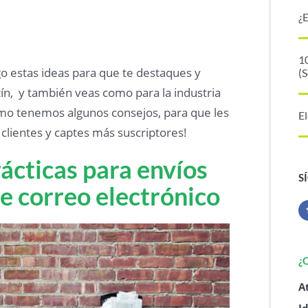
¿
10
 estas ideas para que te destaques y
(S
ín, y también veas como para la industria
smo tenemos algunos consejos, para que les
E
s clientes y captes más suscriptores!
ácticas para envíos
S
e correo electrónico
¿
A