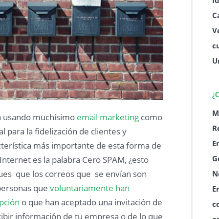
I
C
V
c
U
¿
M
á usando muchísimo
email marketing
como
R
 para la fidelización de clientes y
E
cterística más importante de esta forma de
G
Internet es la palabra Cero SPAM, ¿esto
pues que los correos que se envían son
N
personas que
voluntariamente han
E
ipción
o que han aceptado una invitación de
c
cibir información de tu empresa o de lo que