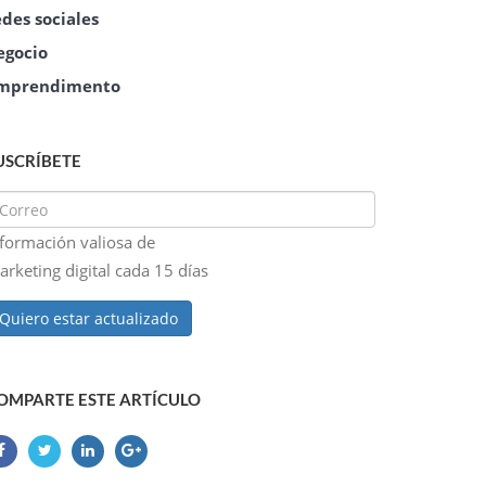
edes sociales
egocio
mprendimento
USCRÍBETE
nformación valiosa de
rketing digital cada 15 días
Quiero estar actualizado
OMPARTE ESTE ARTÍCULO