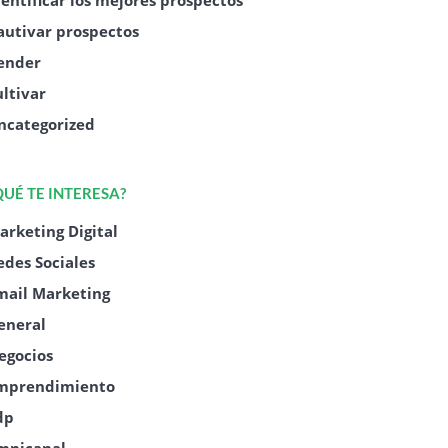
dentificar los mejores prospectos
autivar prospectos
ender
ultivar
ncategorized
QUÉ TE INTERESA?
arketing Digital
edes Sociales
mail Marketing
eneral
egocios
mprendimiento
dp