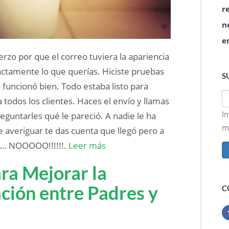
r
n
e
erzo por que el correo tuviera la apariencia
actamente lo que querías. Hiciste pruebas
S
 funcionó bien. Todo estaba listo para
a todos los clientes. Haces el envío y llamas
I
eguntarles qué le pareció. A nadie le ha
ma
 averiguar te das cuenta que llegó pero a
…. NOOOOO!!!!!!.
Leer más
ara Mejorar la
ión entre Padres y
C