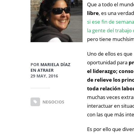
Que a todo el mundo
libre
, es una verdad
si ese fin de semana
la gente del trabajo 
pero tiene muchísim
Uno de ellos es que 
oportunidad para
pr
POR
MARIELA DÍAZ
EN ATRAER
el liderazgo; conso
29 MAY, 2016
de relieve los prin
toda relación labo
muchas veces extra
NEGOCIOS
interactuar en situa
con las que más int
Es por ello que div