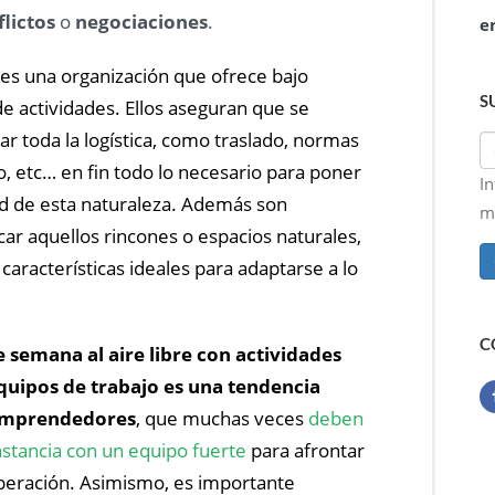
lictos
o
negociaciones
.
e
es una organización que ofrece bajo
S
e actividades. Ellos aseguran que se
r toda la logística, como traslado, normas
, etc… en fin todo lo necesario para poner
I
ad de esta naturaleza. Además son
ma
car aquellos rincones o espacios naturales,
características ideales para adaptarse a lo
C
e semana al aire libre con actividades
quipos de trabajo es una tendencia
 emprendedores
, que muchas veces
deben
nstancia con un equipo fuerte
para afrontar
uperación. Asimismo, es importante