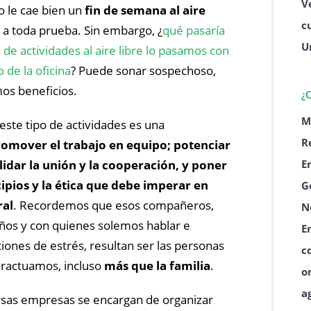
V
 le cae bien un
fin de semana al aire
c
 a toda prueba. Sin embargo, ¿
qué pasaría
U
 de actividades al aire libre lo pasamos con
o de la oficina
? Puede sonar sospechoso,
os beneficios.
¿
M
este tipo de actividades es una
R
omover el trabajo en equipo; potenciar
E
lidar la unión y la cooperación, y poner
cipios y la ética que debe imperar en
G
ral
. Recordemos que esos compañeros,
N
ños y con quienes solemos hablar e
E
ciones de estrés, resultan ser las personas
c
eractuamos, incluso
más que la familia
.
o
a
ersas empresas se encargan de organizar