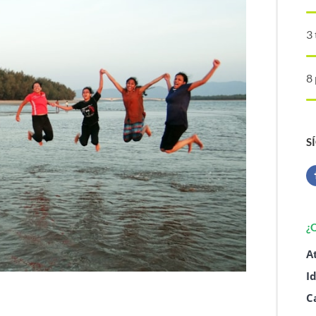
3 
8
S
¿
A
I
C