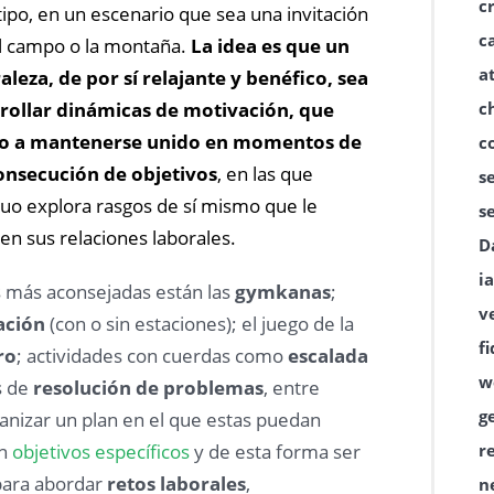
c
tipo, en un escenario que sea una invitación
c
 el campo o la montaña.
La idea es que un
a
leza, de por sí relajante y benéfico, sea
c
rrollar dinámicas de motivación, que
po a mantenerse unido en momentos de
c
consecución de objetivos
, en las que
s
uo explora rasgos de sí mismo que le
s
en sus relaciones laborales.
D
ia
es más aconsejadas están las
gymkanas
;
v
ación
(con o sin estaciones); el juego de la
f
ro
; actividades con cuerdas como
escalada
w
s de
resolución de problemas
, entre
g
ganizar un plan en el que estas puedan
r
on
objetivos específicos
y de esta forma ser
para abordar
retos laborales
,
n