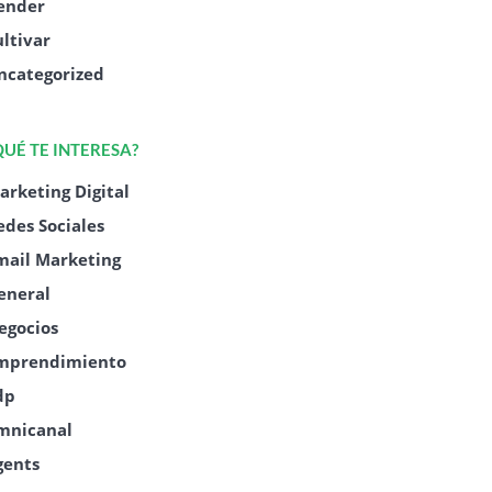
ender
ultivar
ncategorized
QUÉ TE INTERESA?
arketing Digital
edes Sociales
mail Marketing
eneral
egocios
mprendimiento
dp
mnicanal
gents