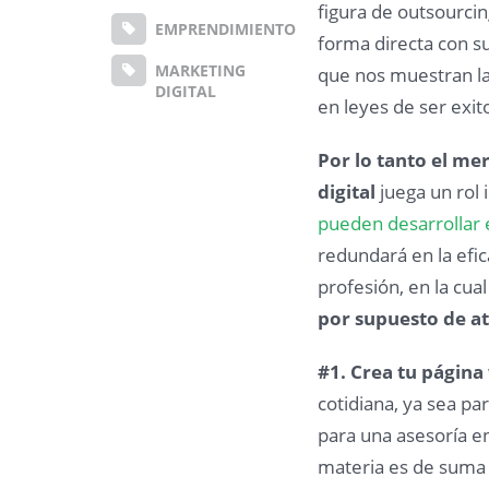
figura de outsourcin
EMPRENDIMIENTO
forma directa con su
MARKETING
que nos muestran la
DIGITAL
en leyes de ser ex
Por lo tanto el me
digital
juega un rol 
pueden desarrollar 
redundará en la efi
profesión, en la cua
por supuesto de at
#1. Crea tu página
cotidiana, ya sea p
para una asesoría en
materia es de suma 