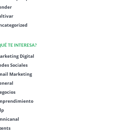
ender
ultivar
ncategorized
QUÉ TE INTERESA?
arketing Digital
edes Sociales
mail Marketing
eneral
egocios
mprendimiento
dp
mnicanal
gents