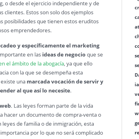
g, o desde el ejercicio independiente y de
c
s clientes. Estos son solo dos ejemplos
c
s posibilidades que tienen estos eruditos
a
itosos emprendedores.
c
rcadeo y específicamente el marketing
c
importante en las
ideas de negocio
que se
s
en el ámbito de la abogacía
, ya que ello
s
cacia con la que se desempeña esta
D
l existe una
marcada vocación de servir y
ia
ender al que así lo necesite
.
v
f
 web
. Las leyes forman parte de la vida
w
ara hacer un documento de compra-venta o
g
 leyes de familia o de inmigración, esta
importancia por lo que no será complicado
r