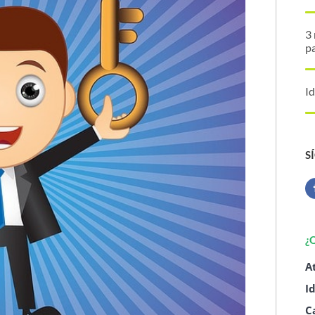
3 
p
Id
S
¿
A
I
C