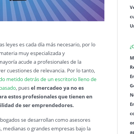
V
c
U
as leyes es cada día más necesario, por lo
¿
 materia muy especializada y
M
ayoría acude a profesionales de la
R
er cuestiones de relevancia. Por lo tanto,
E
o metido detrás de un escritorio lleno de
G
 pasado
, pues
el mercadeo ya no es
N
ra estos profesionales que tienen en
E
bilidad de ser emprendedores.
c
bogados se desarrollan como asesores
o
, medianas o grandes empresas bajo la
a